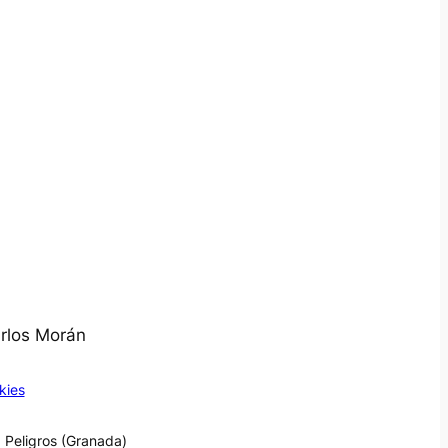
arlos Morán
kies
 Peligros (Granada)