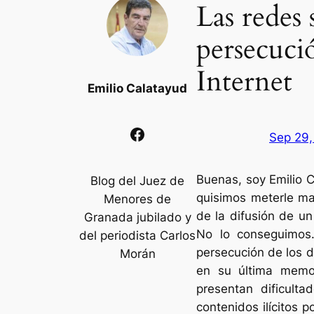
Las redes 
persecució
Internet
Emilio Calatayud
Facebook
Sep 29,
Buenas, soy Emilio 
Blog del Juez de
quisimos meterle ma
Menores de
de la difusión de u
Granada jubilado y
No lo conseguimos. 
del periodista Carlos
persecución de los de
Morán
en su última memor
presentan dificulta
contenidos ilícitos p