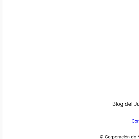
Blog del J
Con
© Corporación de M