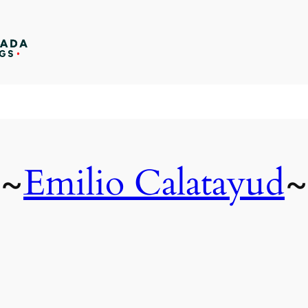
Emilio Calatayud
~
~