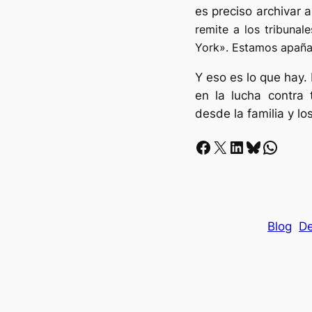
es preciso archivar a
remite a los tribunal
York». Estamos apaña
Y eso es lo que hay. 
en la lucha contra 
desde la familia y l
Facebook
X
LinkedIn
Bluesky
Whatsapp
Blog
De