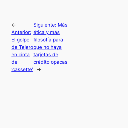
←
Siguiente:
Más
Anterior:
ética y más
El golpe
filosofía para
de Tejero
que no haya
en cinta
tarjetas de
de
crédito opacas
‘cassette’
→