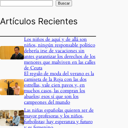
Buscar
Artículos Recientes
Los niños de aquí y de allá son
niños, ningún responsable político
debería irse de vacaciones sin
antes garantizar los derechos de los
menores que malviven en las calles
de Ceuta
El regalo de moda del verano es la
camiseta de la Roja con las dos
estrellas, vale cien pavos y, en
muchos casos, las compran los
abuelos; esos sí que son los
campeones del mundo
Las niñas españolas quieren ser de
mayor profesoras y los niños,
futbolistas; hay esperanza y futuro
y es femenino