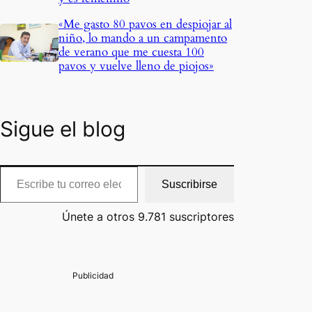
«Me gasto 80 pavos en despiojar al
a
niño, lo mando a un campamento
de verano que me cuesta 100
pavos y vuelve lleno de piojos»
Sigue el blog
cribe tu correo electrónico…
Suscribirse
Únete a otros 9.781 suscriptores