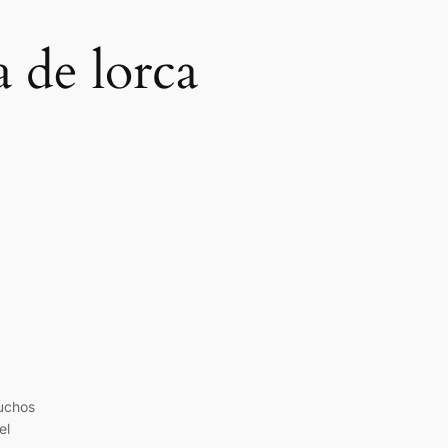
 de lorca
uchos
el