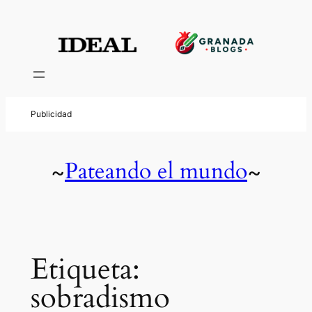
Saltar
al
contenido
Pateando el mundo
~
~
Etiqueta:
sobradismo