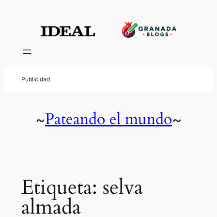
Saltar
al
contenido
Pateando el mundo
~
~
Etiqueta:
selva
almada