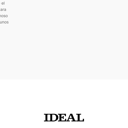
 el
para
amoso
 unos