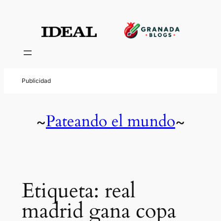
Saltar
al
contenido
Pateando el mundo
~
~
Etiqueta:
real
madrid gana copa