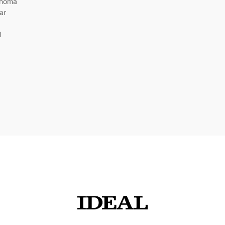
ónoma
ar
l