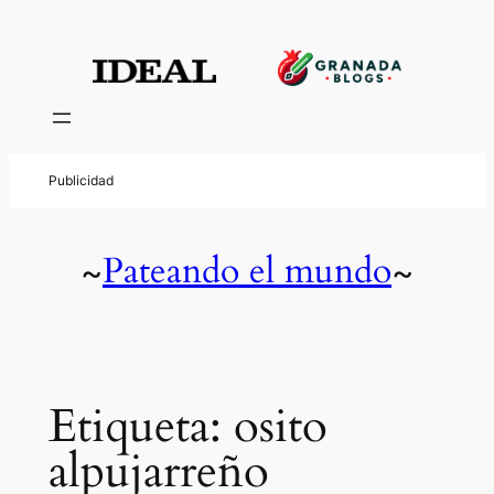
Saltar
al
contenido
Pateando el mundo
~
~
Etiqueta:
osito
alpujarreño