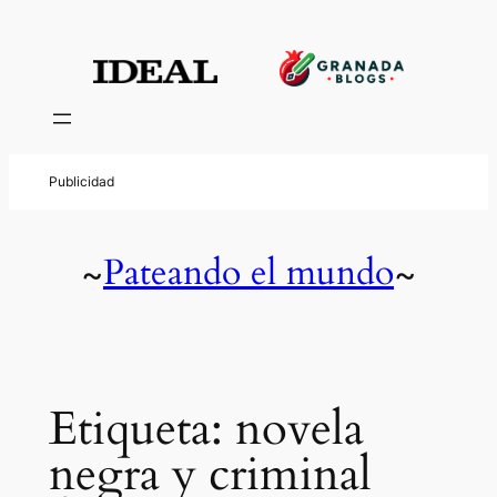
Saltar
al
contenido
Pateando el mundo
~
~
Etiqueta:
novela
negra y criminal