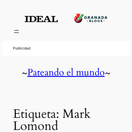
Saltar
al
contenido
Pateando el mundo
~
~
Etiqueta:
Mark
Lomond