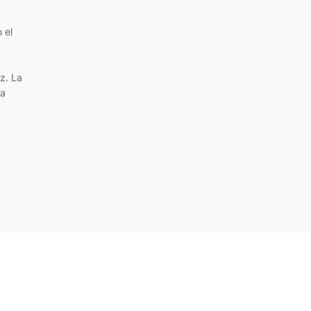
 el
z. La
La