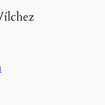
Vílchez
N