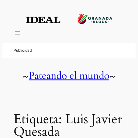
Saltar
al
contenido
Pateando el mundo
~
~
Etiqueta:
Luis Javier
Quesada