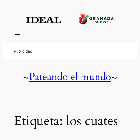
Saltar
al
contenido
Pateando el mundo
~
~
Etiqueta:
los cuates