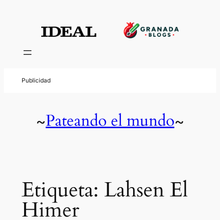
Saltar
al
contenido
Pateando el mundo
~
~
Etiqueta:
Lahsen El
Himer