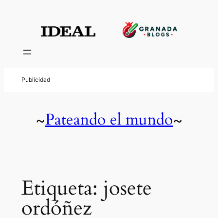
Saltar
al
contenido
Pateando el mundo
~
~
Etiqueta:
josete
ordóñez