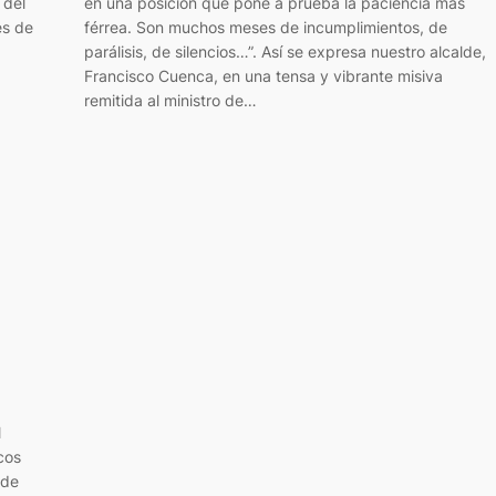
 del
en una posición que pone a prueba la paciencia más
es de
férrea. Son muchos meses de incumplimientos, de
parálisis, de silencios…”. Así se expresa nuestro alcalde,
Francisco Cuenca, en una tensa y vibrante misiva
remitida al ministro de…
l
cos
 de