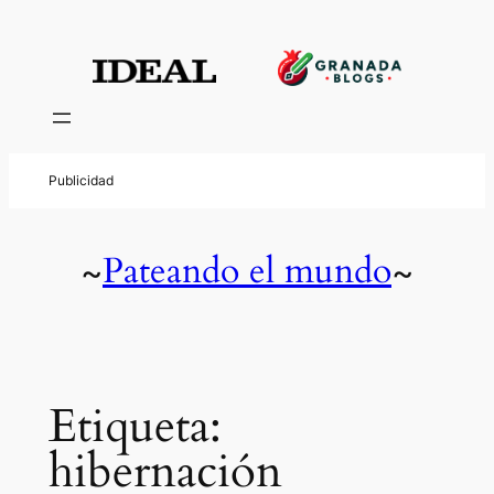
Saltar
al
contenido
Pateando el mundo
~
~
Etiqueta:
hibernación