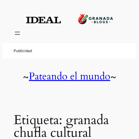
Saltar
al
contenido
Pateando el mundo
~
~
Etiqueta:
granada
chufla cultural