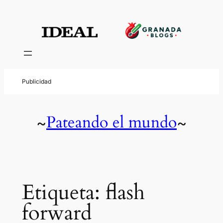
Saltar
al
contenido
Pateando el mundo
~
~
Etiqueta:
flash
forward