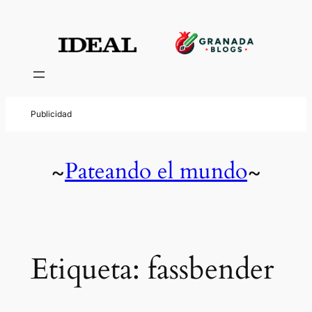
Saltar
al
contenido
Pateando el mundo
~
~
Etiqueta:
fassbender