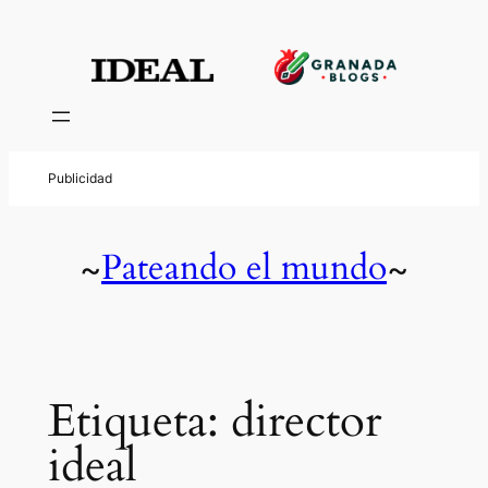
Saltar
al
contenido
Pateando el mundo
~
~
Etiqueta:
director
ideal