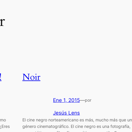
r
!
Noir
Ene 1, 2015
—
por
Jesús Lens
ómo
El cine negro norteamericano es más, mucho más que un
¿Eres
género cinematográfico. El cine negro es una fotografía,