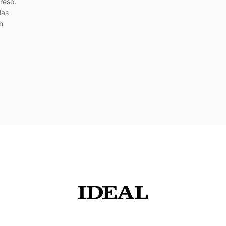
reso.
las
n