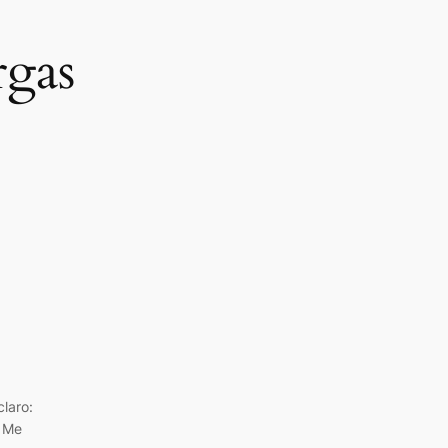
rgas
claro:
. Me