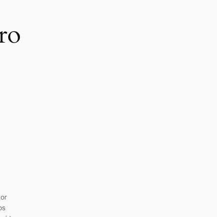
ro
tor
os