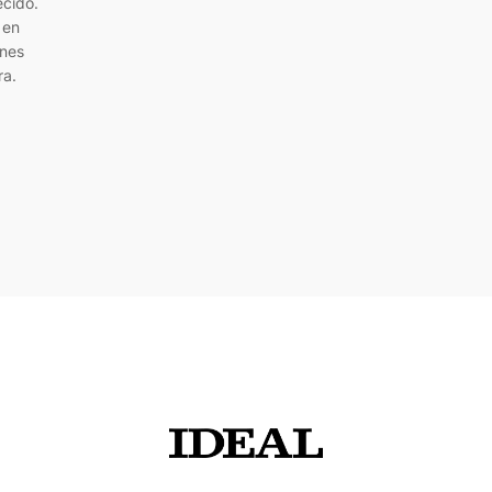
ecido.
 en
enes
ra.