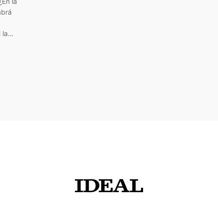
En la
abrá
i la…