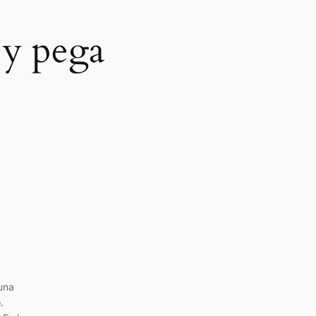
 y pega
una
.