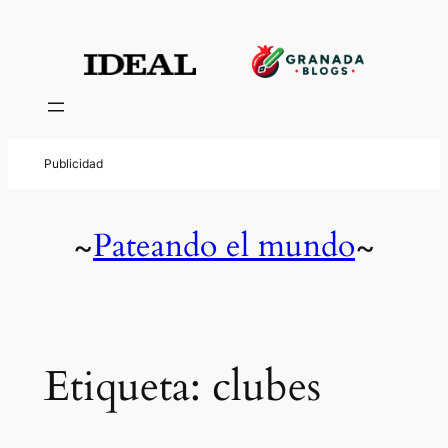
Saltar
al
contenido
Pateando el mundo
~
~
Etiqueta:
clubes