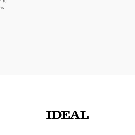
n tu
as