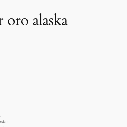
r oro alaska
s
estar