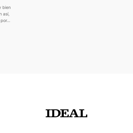
y bien
 así,
 por…