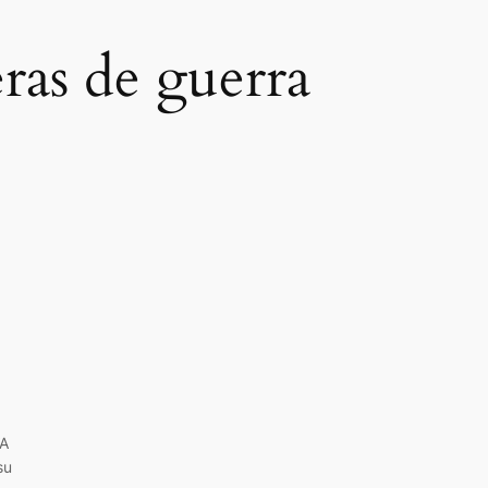
ras de guerra
“A
su