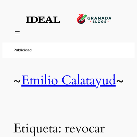
Saltar
al
contenido
Emilio Calatayud
~
~
Etiqueta:
revocar