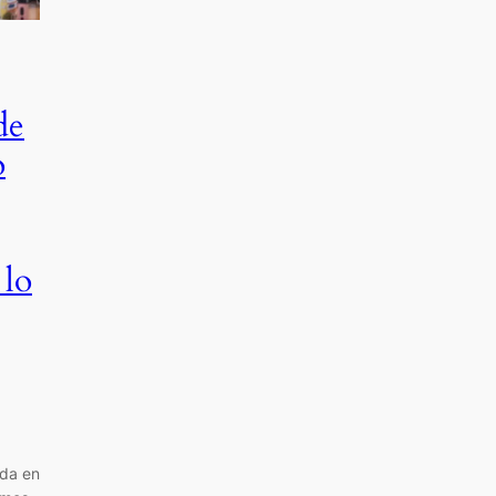
de
o
 lo
ada en