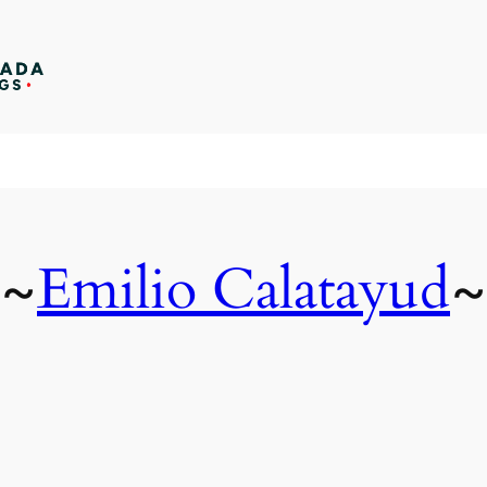
Emilio Calatayud
~
~