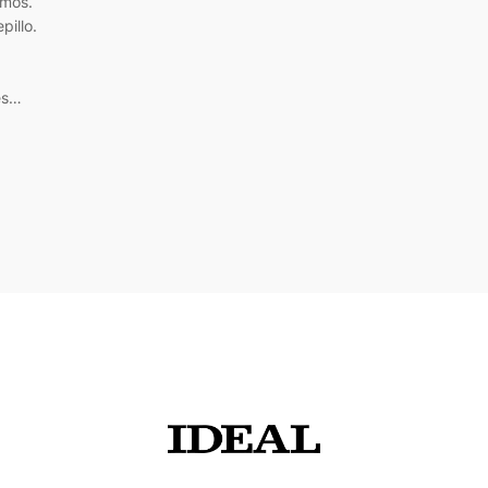
emos.
pillo.
es…