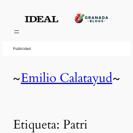
Saltar
al
contenido
Emilio Calatayud
~
~
Etiqueta:
Patri