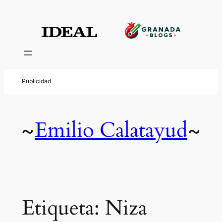
Saltar
al
contenido
Emilio Calatayud
~
~
Etiqueta:
Niza