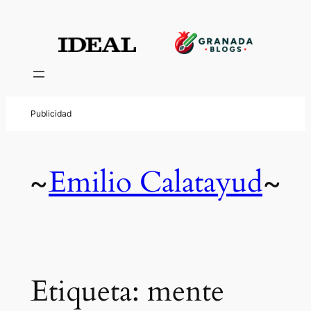
Saltar
al
contenido
Emilio Calatayud
~
~
Etiqueta:
mente