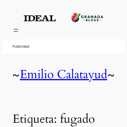
Saltar
al
contenido
Emilio Calatayud
~
~
Etiqueta:
fugado