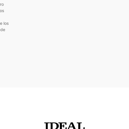
ro
os
e los
 de