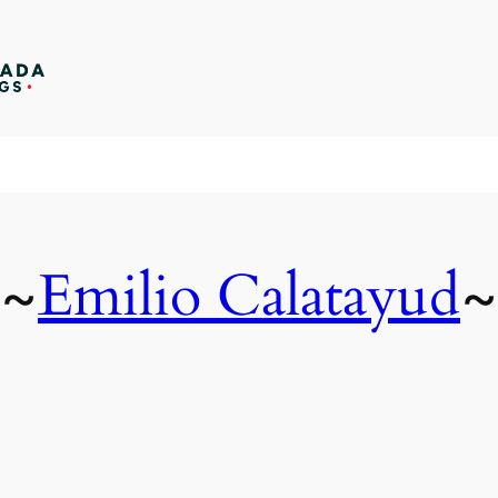
Emilio Calatayud
~
~