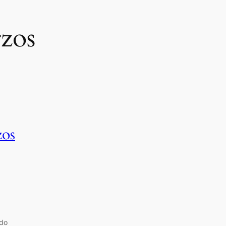
rzos
zos
ado