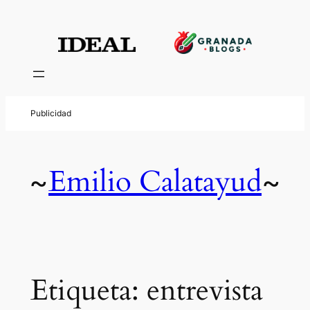
Saltar
al
contenido
Emilio Calatayud
~
~
Etiqueta:
entrevista