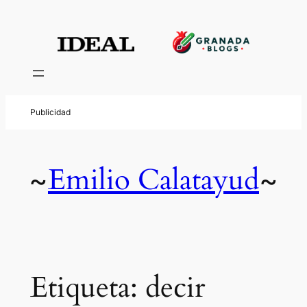
Saltar
al
contenido
Emilio Calatayud
~
~
Etiqueta:
decir