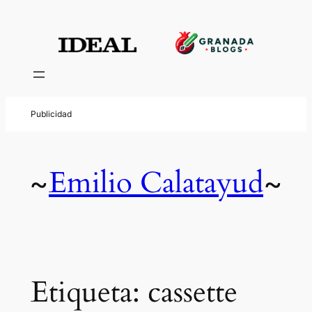
Saltar
al
contenido
Emilio Calatayud
~
~
Etiqueta:
cassette