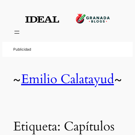
Saltar
al
contenido
Emilio Calatayud
~
~
Etiqueta:
Capítulos