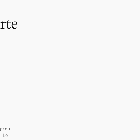
rte
go en
. Lo