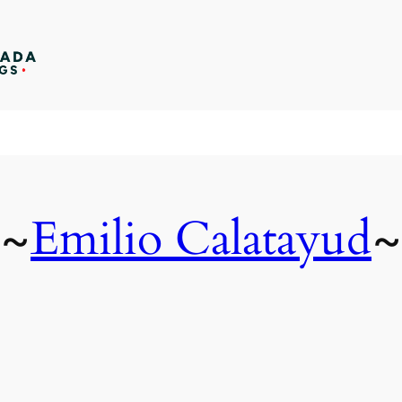
Emilio Calatayud
~
~