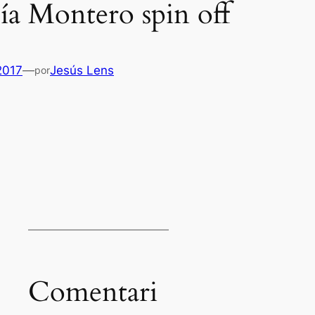
ía Montero spin off
2017
—
Jesús Lens
por
Es
Comentari