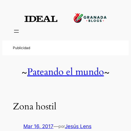
Pateando el mundo
~
~
Zona hostil
Mar 16, 2017
—
Jesús Lens
por