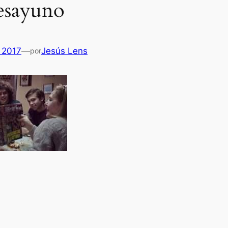
esayuno
 2017
—
Jesús Lens
por
Es