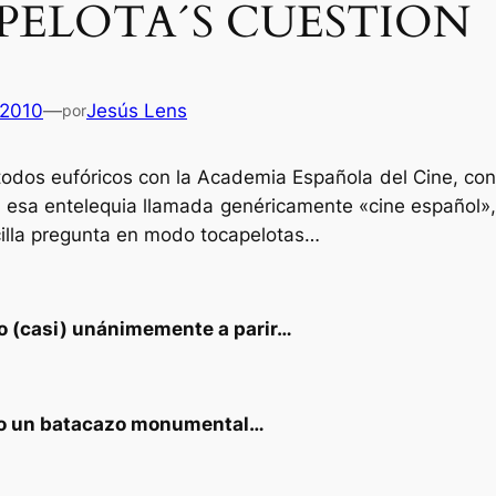
PELOTA´S CUESTION
 2010
—
Jesús Lens
por
odos eufóricos con la Academia Española del Cine, con
n esa entelequia llamada genéricamente «cine español»,
illa pregunta en modo tocapelotas…
sto (casi) unánimemente a parir…
sido un batacazo monumental…