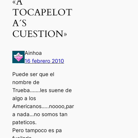
«A
TOCAPELOT
A´S
CUESTION»
Ainhoa
16 febrero 2010
Puede ser que el
nombre de
Trueba…….les suene de
algo a los
Americanos…..noooo,par
a nada…no somos tan
pateticos.
Pero tampoco es pa