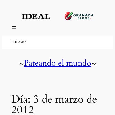
Saltar
al
contenido
Pateando el mundo
~
~
Día:
3 de marzo de
2012