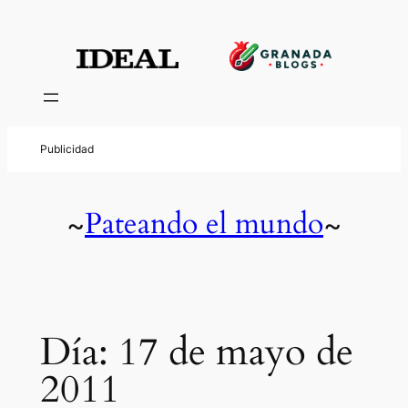
Saltar
al
contenido
Pateando el mundo
~
~
Día:
17 de mayo de
2011