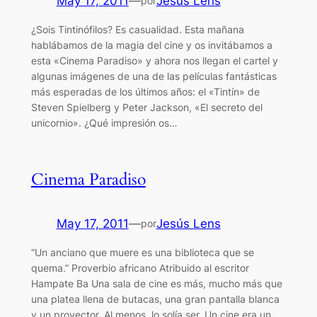
May 17, 2011
—
Jesús Lens
por
¿Sois Tintinófilos? Es casualidad. Esta mañana
hablábamos de la magia del cine y os invitábamos a
esta «Cinema Paradiso» y ahora nos llegan el cartel y
algunas imágenes de una de las películas fantásticas
más esperadas de los últimos años: el «Tintín» de
Steven Spielberg y Peter Jackson, «El secreto del
unicornio». ¿Qué impresión os…
Cinema Paradiso
May 17, 2011
—
Jesús Lens
por
“Un anciano que muere es una biblioteca que se
quema.” Proverbio africano Atribuido al escritor
Hampate Ba Una sala de cine es más, mucho más que
una platea llena de butacas, una gran pantalla blanca
y un proyector. Al menos, lo solía ser. Un cine era un