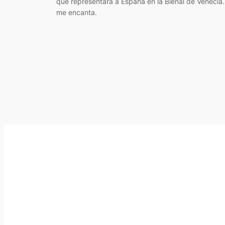
que representará a España en la Bienal de Venecia.
me encanta.