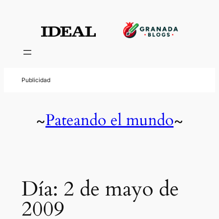
Saltar
al
contenido
Pateando el mundo
~
~
Día:
2 de mayo de
2009