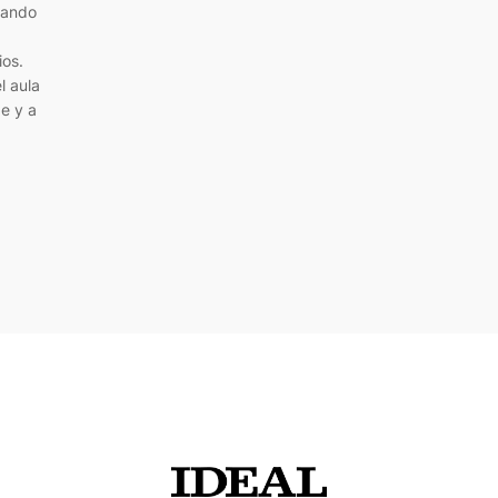
uando
ios.
 aula
e y a