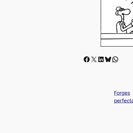
Facebook
X
LinkedIn
Bluesky
Whatsapp
Forges
perfect