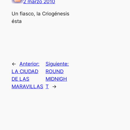
2 marzo 2010
Un fiasco, la Criogénesis
ésta
←
Anterior:
Siguiente:
LA CIUDAD
ROUND
DE LAS
MIDNIGH
MARAVILLAS
T
→