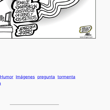
Humor
Imágenes
pregunta
tormenta
a